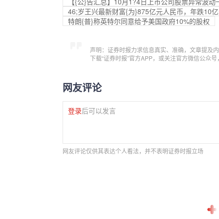
【{公}告汇总】10月1?4日上市公司股票异常波动
46;岁王兴最新财富{为}875亿元人民币，年跌1
特朗{普}称英特尔同意给予美国政府10%的股权
声明：证券时报力求信息真实、准确，文章提及内
下载“证券时报”官方APP，或关注官方微信公众
网友评论
登录
后可以发言
网友评论仅供其表达个人看法，并不表明证券时报立场