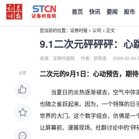
首页
快讯
要闻
股市
您当前的位置：
证券时报
>
公司
>
正文
9.1二次元砰砰砰：
来源：证券时报网
作者：廖筱君
2026-02-06 
二次元的9月1日：心动预告，期
点赞
当夏日的炎热逐渐褪去，空气中弥
也随之雀跃起来。因为，一个特殊的日子
世界的大门。这个数字组合，仿佛是一
让屏幕前、漫展现场、社群讨论中的“砰