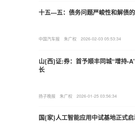
十五—五：债务问题严峻性和解债的
中国汽车报
朱广权
2026-02-03 05:53:34
山{西}证:券：首予顺丰同城“增持-
长
扬子晚报
朱广权
2026-01-25 03:56:34
国{家}人工智能应用中试基地正式启